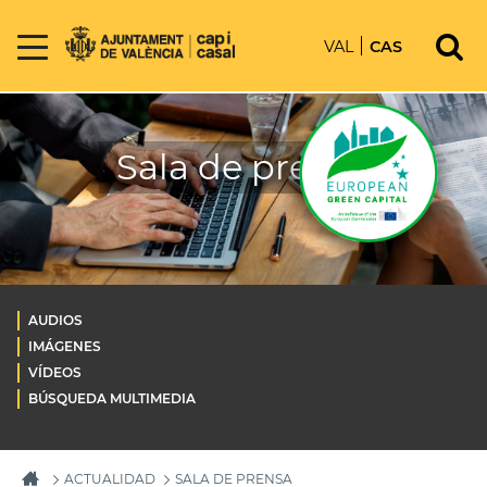
VAL
CAS
Sala de prensa
AUDIOS
IMÁGENES
VÍDEOS
BÚSQUEDA MULTIMEDIA
ACTUALIDAD
SALA DE PRENSA