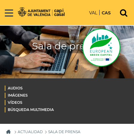
VAL
CAS
Sala de prensa
AUDIOS
IMÁGENES
VÍDEOS
BÚSQUEDA MULTIMEDIA
ACTUALIDAD
SALA DE PRENSA