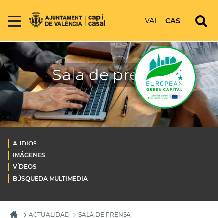
VAL
CAS
Sala de prensa
AUDIOS
IMÁGENES
VÍDEOS
BÚSQUEDA MULTIMEDIA
ACTUALIDAD
SALA DE PRENSA