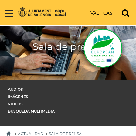
VAL
CAS
Sala de prensa
AUDIOS
IMÁGENES
VÍDEOS
BÚSQUEDA MULTIMEDIA
ACTUALIDAD
SALA DE PRENSA