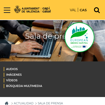
VAL
CAS
Sala de prensa
AUDIOS
IMÁGENES
VÍDEOS
BÚSQUEDA MULTIMEDIA
ACTUALIDAD
SALA DE PRENSA