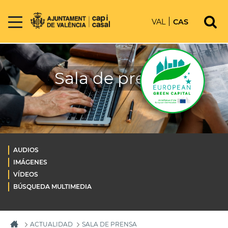
VAL
CAS
Sala de prensa
AUDIOS
IMÁGENES
VÍDEOS
BÚSQUEDA MULTIMEDIA
ACTUALIDAD
SALA DE PRENSA