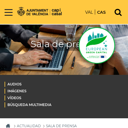
VAL
CAS
Sala de prensa
AUDIOS
IMÁGENES
VÍDEOS
BÚSQUEDA MULTIMEDIA
ACTUALIDAD
SALA DE PRENSA