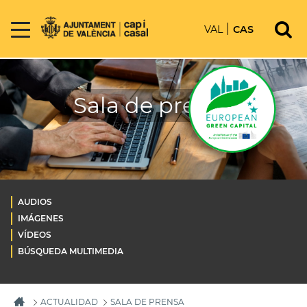
VAL
CAS
Sala de prensa
AUDIOS
IMÁGENES
VÍDEOS
BÚSQUEDA MULTIMEDIA
ACTUALIDAD
SALA DE PRENSA