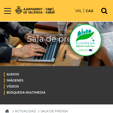
VAL
CAS
Sala de prensa
AUDIOS
IMÁGENES
VÍDEOS
BÚSQUEDA MULTIMEDIA
ACTUALIDAD
SALA DE PRENSA