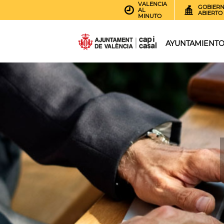
VALENCIA
GOBIER
AL
ABIERTO
MINUTO
AYUNTAMIENT