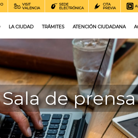
NO
VISIT
SEDE
CITA
A
VALENCIA
ELECTRÓNICA
PREVIA
O
LA CIUDAD
TRÁMITES
ATENCIÓN CIUDADANA
A
Sala de prensa