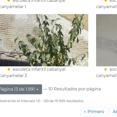
escoleta infantil cabanyal
esc
canyamelar 1
canyamela
escoleta infantil cabanyal
esc
canyamelar 3
canyamel
— 10 Resultados por página
Página 13 de 1.991
ostrando el intervalo 121 - 130 de 19.909 resultados.
← Primero
An