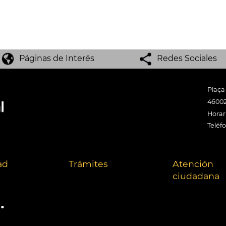
Páginas de Interés
Redes Sociales
Plaça
46002
Horari
Teléf
ad
Trámites
Atención
ciudadana
.