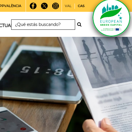
PPVALÈNCIA
VAL
CAS
CTUALIDAD