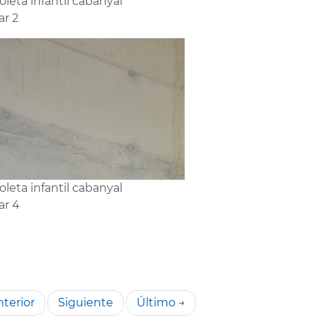
oleta infantil cabanyal
r 2
oleta infantil cabanyal
ar 4
terior
Siguiente
Último →