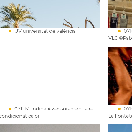
UV universitat de valència
071
VLC ©Pab
0711 Mundina Assessorament aire
071
condicionat calor
La Fontet