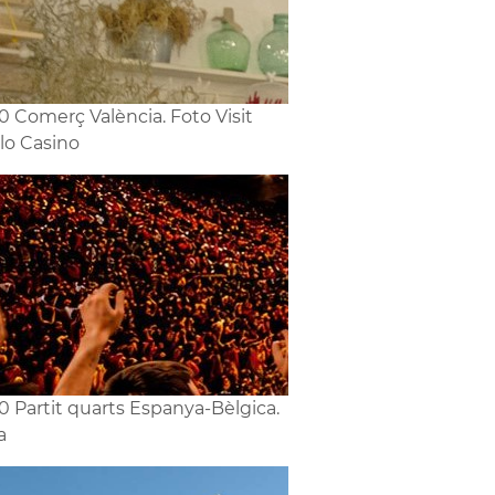
0 Comerç València. Foto Visit
lo Casino
0 Partit quarts Espanya-Bèlgica.
a