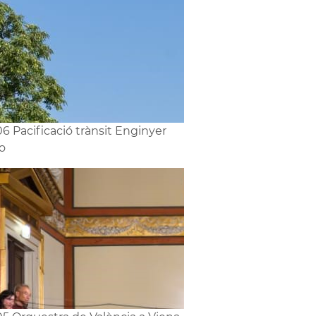
6 Pacificació trànsit Enginyer
o