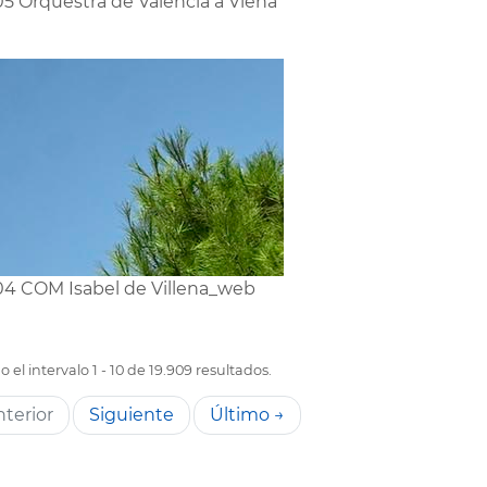
5 Orquestra de València a Viena
4 COM Isabel de Villena_web
 el intervalo 1 - 10 de 19.909 resultados.
terior
Siguiente
Último →