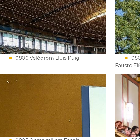
0806 Velòdrom Lluis Puig
080
Fausto Elí