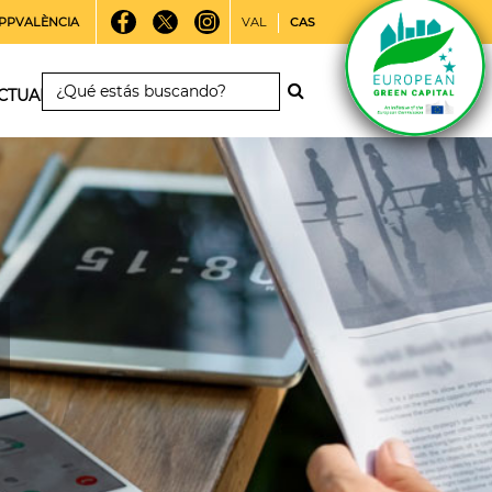
PPVALÈNCIA
VAL
CAS
CTUALIDAD