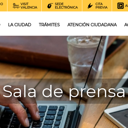
NO
VISIT
SEDE
CITA
A
VALENCIA
ELECTRÓNICA
PREVIA
O
LA CIUDAD
TRÁMITES
ATENCIÓN CIUDADANA
A
Sala de prensa