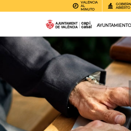
VALENCIA
GOBIER
AL
ABIERTO
MINUTO
AYUNTAMIENT