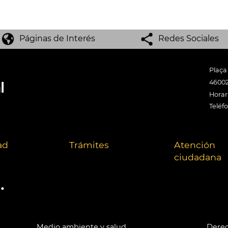
Páginas de Interés
Redes Sociales
Plaça
46002
Horari
Teléf
ad
Trámites
Atención
ciudadana
.
Medio ambiente y salud
Derec