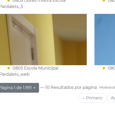
0805 Obres millora Escola
080
Pardalets_3
0805 Escola Municipal
080
Pardalets_web
— 10 Resultados por página
Página 1 de 1.991
Mostrando
← Primero
An