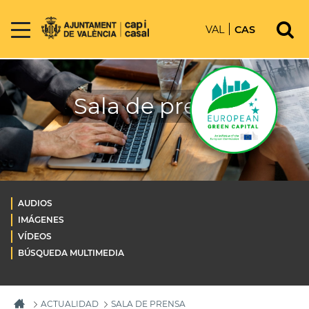
VAL
CAS
Sala de prensa
AUDIOS
IMÁGENES
VÍDEOS
BÚSQUEDA MULTIMEDIA
ACTUALIDAD
SALA DE PRENSA