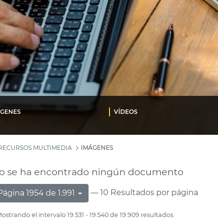
ÁGENES
VÍDEOS
RECURSOS MULTIMEDIA
IMÁGENES
o se ha encontrado ningún documento
— 10 Resultados por página
Página 1954 de 1.991
ostrando el intervalo 19.531 - 19.540 de 19.909 resultados.