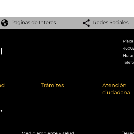
Páginas de Interés
Redes Sociales
Plaça
46002
Horari
Teléf
ad
Trámites
Atención
ciudadana
.
Medio ambiente y salud
Derec