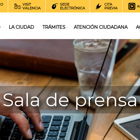
NO
VISIT
SEDE
CITA
A
VALENCIA
ELECTRÓNICA
PREVIA
O
LA CIUDAD
TRÁMITES
ATENCIÓN CIUDADANA
A
Sala de prensa