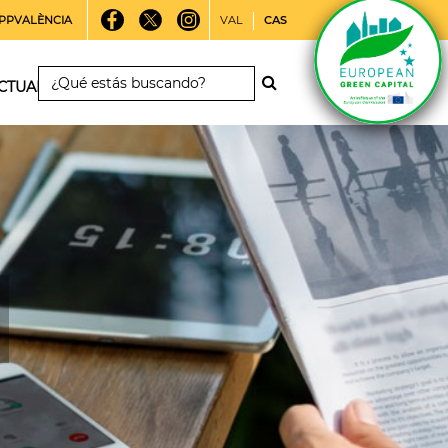
PPVALÈNCIA
VAL
CAS
CTUALIDAD