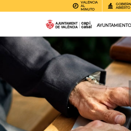
VALENCIA
GOBIER
AL
ABIERTO
MINUTO
AYUNTAMIENT