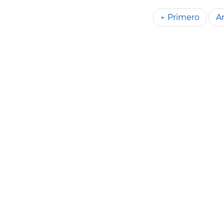
← Primero
An