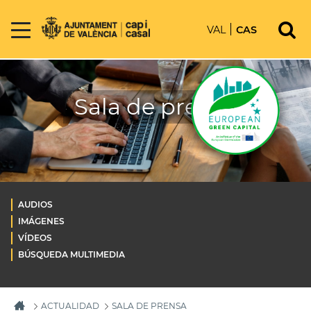
VAL
CAS
Sala de prensa
AUDIOS
IMÁGENES
VÍDEOS
BÚSQUEDA MULTIMEDIA
ACTUALIDAD
SALA DE PRENSA