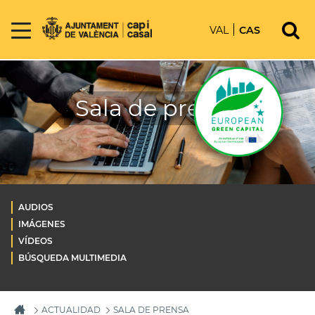
VAL
CAS
Sala de prensa
AUDIOS
IMÁGENES
VÍDEOS
BÚSQUEDA MULTIMEDIA
ACTUALIDAD
SALA DE PRENSA