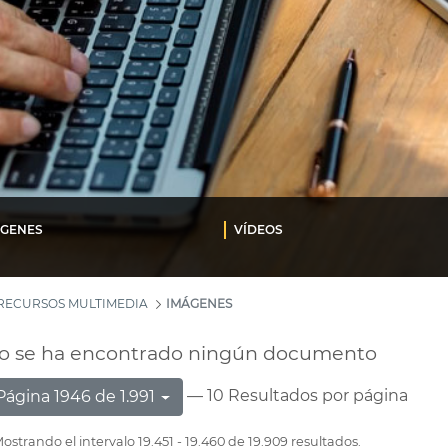
ÁGENES
VÍDEOS
RECURSOS MULTIMEDIA
IMÁGENES
o se ha encontrado ningún documento
— 10 Resultados por página
Página 1946 de 1.991
ostrando el intervalo 19.451 - 19.460 de 19.909 resultados.