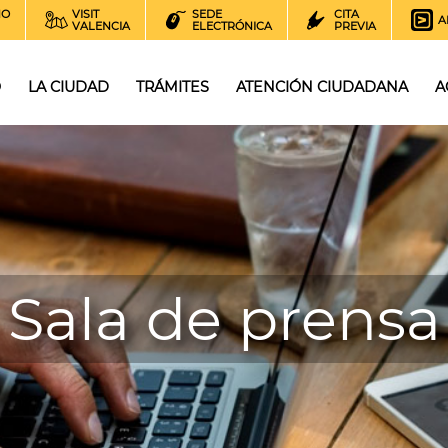
NO
VISIT
SEDE
CITA
A
VALENCIA
ELECTRÓNICA
PREVIA
O
LA CIUDAD
TRÁMITES
ATENCIÓN CIUDADANA
A
Sala de prensa