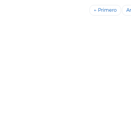
← Primero
An