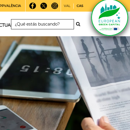
PPVALÈNCIA
VAL
CAS
CTUALIDAD