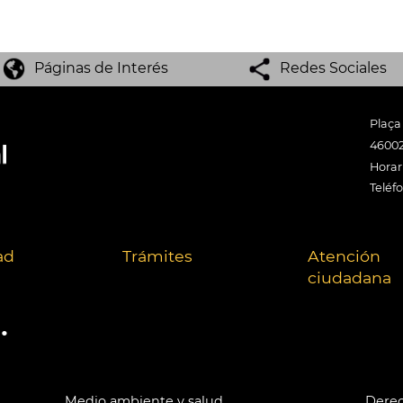
Páginas de Interés
Redes Sociales
Plaça
46002
Horari
Teléf
ad
Trámites
Atención
ciudadana
.
Medio ambiente y salud
Derec