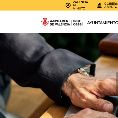
VALENCIA
GOBIER
AL
ABIERTO
MINUTO
AYUNTAMIENT