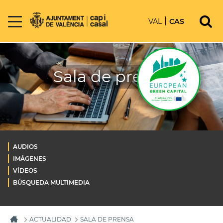
VAL
CAS
Sala de prensa
AUDIOS
IMÁGENES
VÍDEOS
BÚSQUEDA MULTIMEDIA
ACTUALIDAD
SALA DE PRENSA