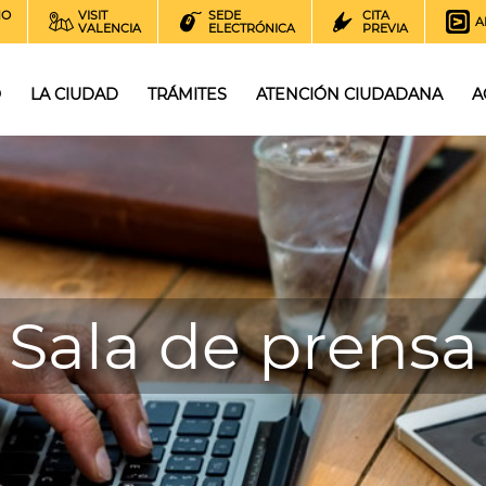
NO
VISIT
SEDE
CITA
A
VALENCIA
ELECTRÓNICA
PREVIA
O
LA CIUDAD
TRÁMITES
ATENCIÓN CIUDADANA
A
Sala de prensa