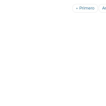
← Primero
An