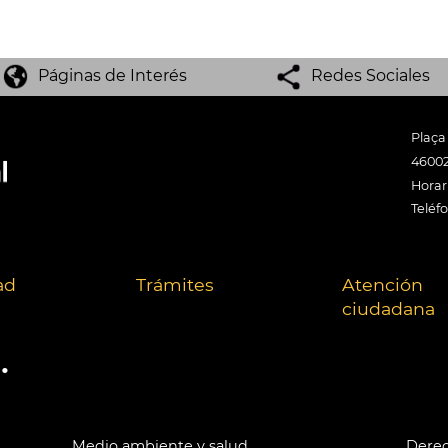
Páginas de Interés
Redes Sociales
Plaça
46002
Horari
Teléf
ad
Trámites
Atención
ciudadana
.
Medio ambiente y salud
Derec