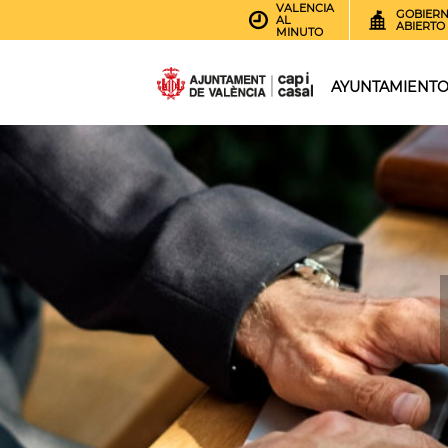
VALENCIA
GOBIER
AL
ABIERTO
MINUTO
AYUNTAMIENT