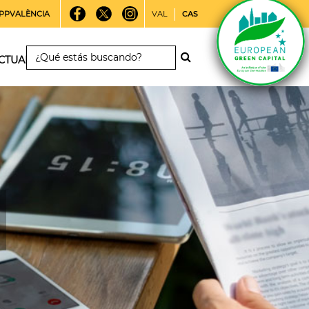
PPVALÈNCIA
VAL
CAS
CTUALIDAD