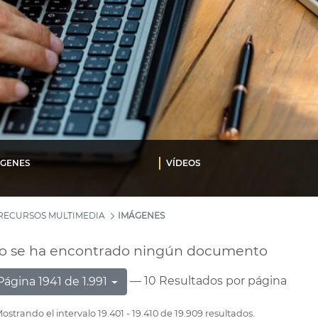
ÁGENES
VÍDEOS
RECURSOS MULTIMEDIA
IMÁGENES
o se ha encontrado ningún documento
— 10 Resultados por página
Página 1941 de 1.991
ostrando el intervalo 19.401 - 19.410 de 19.909 resultados.