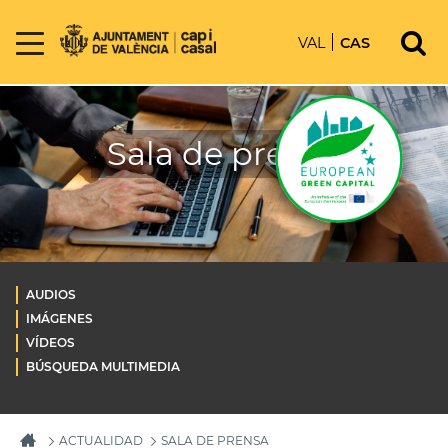
VAL
CAS
Sala de prensa
AUDIOS
IMÁGENES
VÍDEOS
BÚSQUEDA MULTIMEDIA
ACTUALIDAD
SALA DE PRENSA