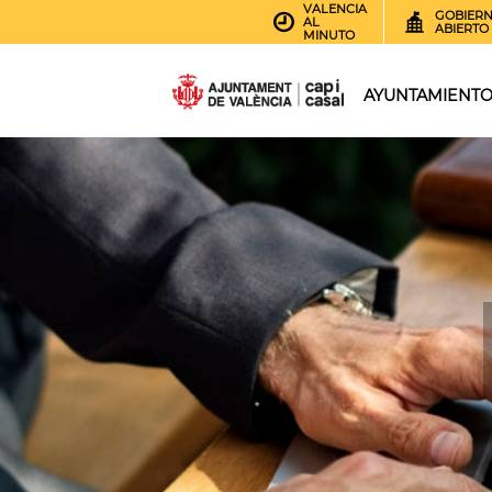
VALENCIA
GOBIER
AL
ABIERTO
MINUTO
AYUNTAMIENT