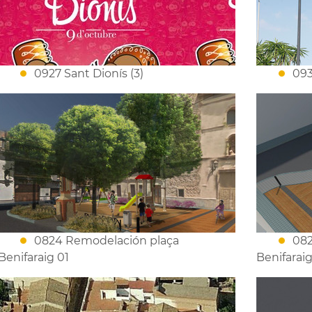
0927 Sant Dionís (3)
093
0824 Remodelación plaça
082
Benifaraig 01
Benifarai