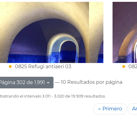
0825 Refugi antiaeri 03
082
— 10 Resultados por página
Página 302 de 1.991
ostrando el intervalo 3.011 - 3.020 de 19.909 resultados.
← Primero
An