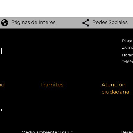
Páginas de Interés
Redes Sociales
Plaça
46002
Horari
Teléf
ad
Trámites
Atención
ciudadana
.
Medio ambiente y salud
Derec