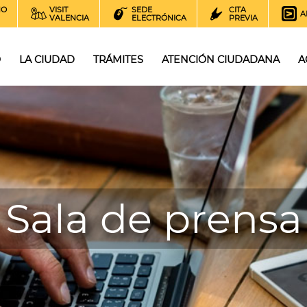
NO
VISIT
SEDE
CITA
A
VALENCIA
ELECTRÓNICA
PREVIA
O
LA CIUDAD
TRÁMITES
ATENCIÓN CIUDADANA
A
Sala de prensa