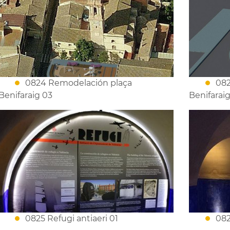
0824 Remodelación plaça
082
Benifaraig 03
Benifarai
0825 Refugi antiaeri 01
082