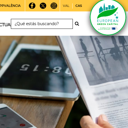
PPVALÈNCIA
VAL
CAS
CTUALIDAD