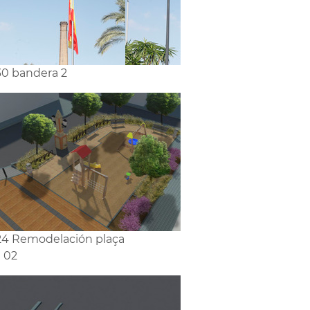
0 bandera 2
4 Remodelación plaça
g 02