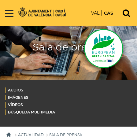
VAL
CAS
Sala de prensa
AUDIOS
IMÁGENES
VÍDEOS
BÚSQUEDA MULTIMEDIA
ACTUALIDAD
SALA DE PRENSA