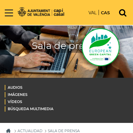
VAL
CAS
Sala de prensa
AUDIOS
IMÁGENES
VÍDEOS
BÚSQUEDA MULTIMEDIA
ACTUALIDAD
SALA DE PRENSA