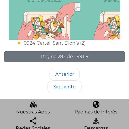
0924 Cartell Sant Dionís (2)
Página 282 de 1.991
Anterior
Siguiente
Nuestras Apps
Páginas de Interés
Redes Sociales
Descargas