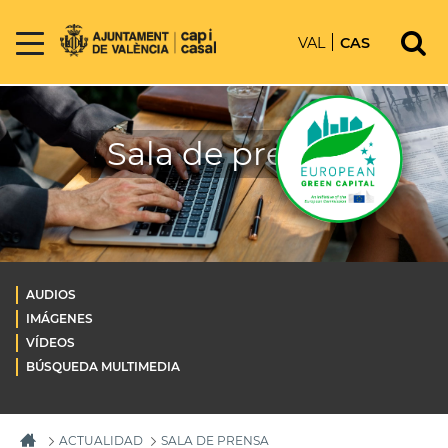
VAL
CAS
Sala de prensa
AUDIOS
IMÁGENES
VÍDEOS
BÚSQUEDA MULTIMEDIA
ACTUALIDAD
SALA DE PRENSA