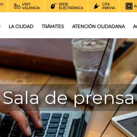
NO
VISIT
SEDE
CITA
A
VALENCIA
ELECTRÓNICA
PREVIA
O
LA CIUDAD
TRÁMITES
ATENCIÓN CIUDADANA
A
Sala de prensa