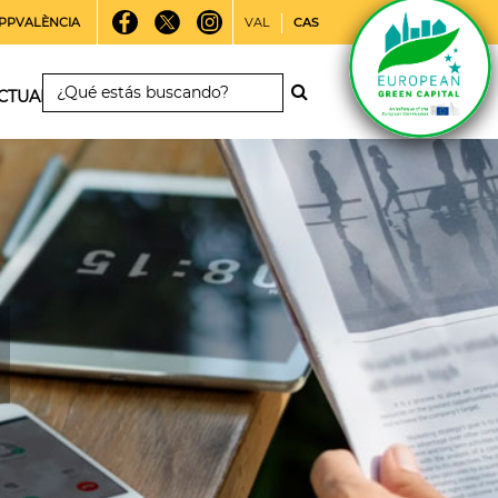
PPVALÈNCIA
VAL
CAS
CTUALIDAD