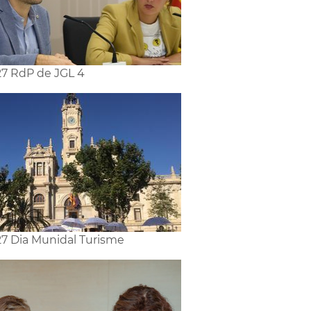
7 RdP de JGL 4
7 Dia Munidal Turisme