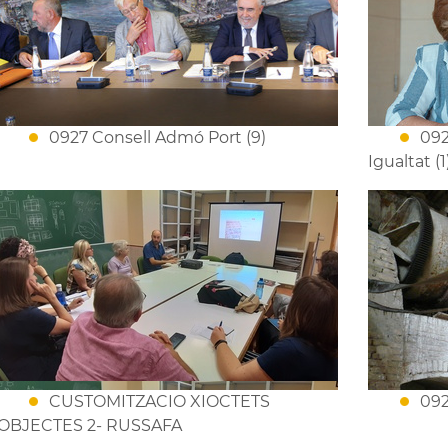
0927 Consell Admó Port (9)
092
Igualtat (1
CUSTOMITZACIO XIOCTETS
092
OBJECTES 2- RUSSAFA