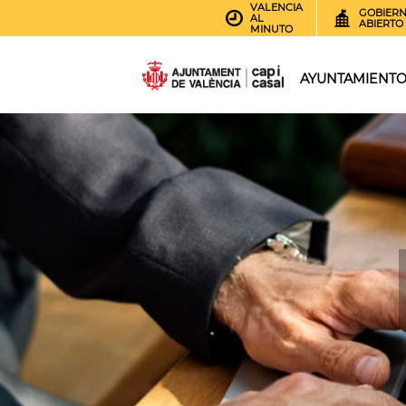
VALENCIA
GOBIER
AL
ABIERTO
MINUTO
AYUNTAMIENT