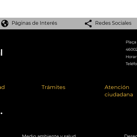
Páginas de Interés
Redes Sociales
Plaça
46002
Horari
Teléf
ad
Trámites
Atención
ciudadana
.
Medio ambiente y salud
Derec