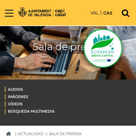
VAL
CAS
Sala de prensa
AUDIOS
IMÁGENES
VÍDEOS
BÚSQUEDA MULTIMEDIA
ACTUALIDAD
SALA DE PRENSA