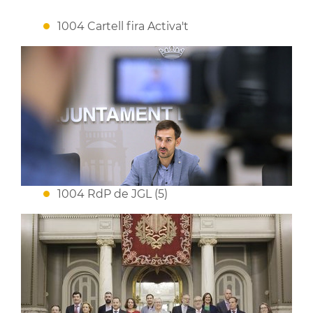
1004 Cartell fira Activa't
1004 RdP de JGL (5)