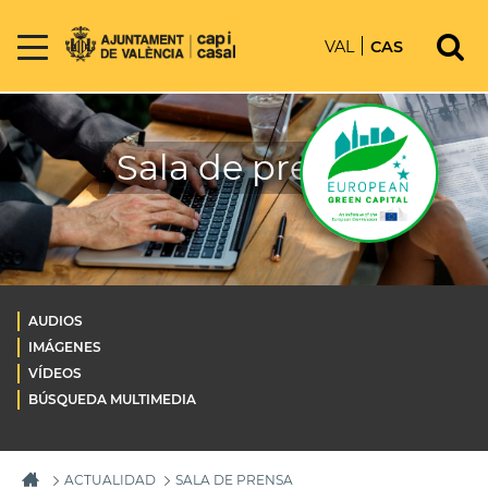
VAL
CAS
Sala de prensa
AUDIOS
IMÁGENES
VÍDEOS
BÚSQUEDA MULTIMEDIA
ACTUALIDAD
SALA DE PRENSA