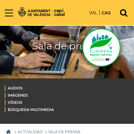
VAL
CAS
Sala de prensa
AUDIOS
IMÁGENES
VÍDEOS
BÚSQUEDA MULTIMEDIA
ACTUALIDAD
SALA DE PRENSA