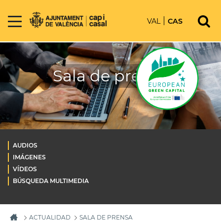
VAL
CAS
Sala de prensa
AUDIOS
IMÁGENES
VÍDEOS
BÚSQUEDA MULTIMEDIA
ACTUALIDAD
SALA DE PRENSA