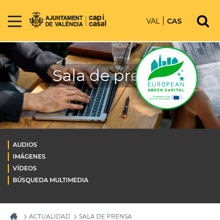
VAL
CAS
Sala de prensa
AUDIOS
IMÁGENES
VÍDEOS
BÚSQUEDA MULTIMEDIA
ACTUALIDAD
SALA DE PRENSA