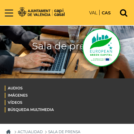
VAL
CAS
Sala de prensa
AUDIOS
IMÁGENES
VÍDEOS
BÚSQUEDA MULTIMEDIA
ACTUALIDAD
SALA DE PRENSA