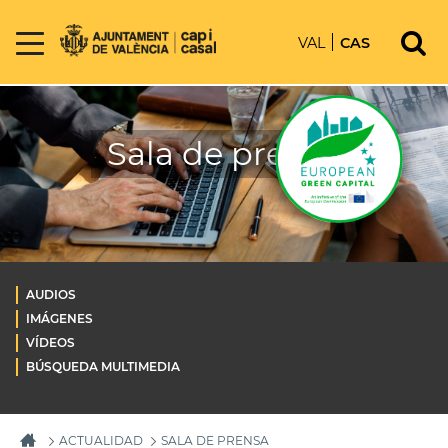
VAL
CAS
Sala de prensa
AUDIOS
IMÁGENES
VÍDEOS
BÚSQUEDA MULTIMEDIA
ACTUALIDAD
SALA DE PRENSA