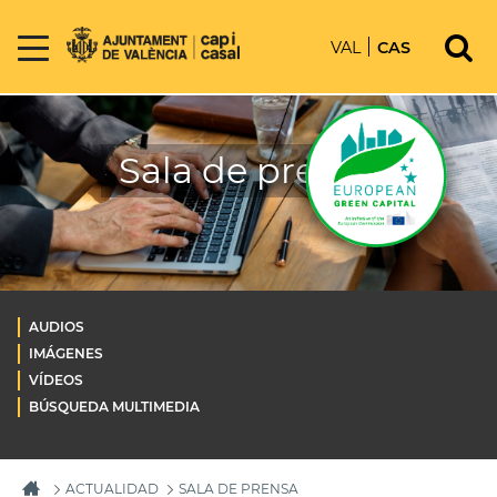
VAL
CAS
Sala de prensa
AUDIOS
IMÁGENES
VÍDEOS
BÚSQUEDA MULTIMEDIA
ACTUALIDAD
SALA DE PRENSA