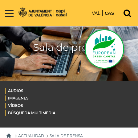
VAL
CAS
Sala de prensa
AUDIOS
IMÁGENES
VÍDEOS
BÚSQUEDA MULTIMEDIA
ACTUALIDAD
SALA DE PRENSA