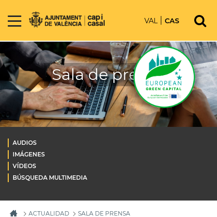
VAL
CAS
Sala de prensa
AUDIOS
IMÁGENES
VÍDEOS
BÚSQUEDA MULTIMEDIA
ACTUALIDAD
SALA DE PRENSA