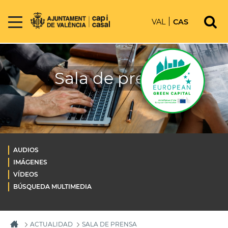
VAL
CAS
Sala de prensa
AUDIOS
IMÁGENES
VÍDEOS
BÚSQUEDA MULTIMEDIA
ACTUALIDAD
SALA DE PRENSA