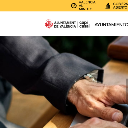
VALENCIA
GOBIER
AL
ABIERTO
MINUTO
AYUNTAMIENT