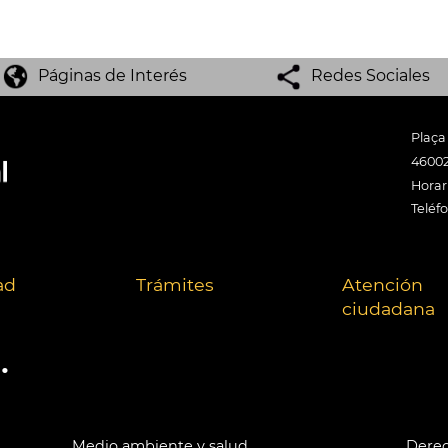
Páginas de Interés
Redes Sociales
Plaça
46002
Horari
Teléf
ad
Trámites
Atención
ciudadana
.
Medio ambiente y salud
Derec