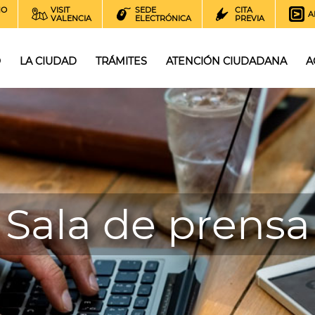
NO
VISIT
SEDE
CITA
A
VALENCIA
ELECTRÓNICA
PREVIA
O
LA CIUDAD
TRÁMITES
ATENCIÓN CIUDADANA
A
Sala de prensa