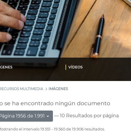
ÁGENES
VÍDEOS
RECURSOS MULTIMEDIA
IMÁGENES
o se ha encontrado ningún documento
— 10 Resultados por página
Página 1956 de 1.991
ostrando el intervalo 19.551 - 19.560 de 19.906 resultados.