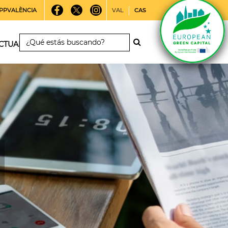
PPVALÈNCIA
VAL
CAS
CTUALIDAD