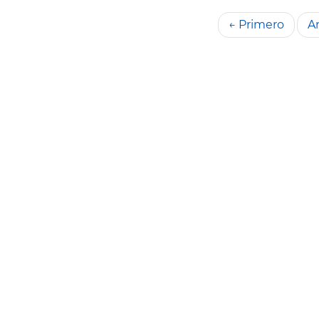
← Primero
An