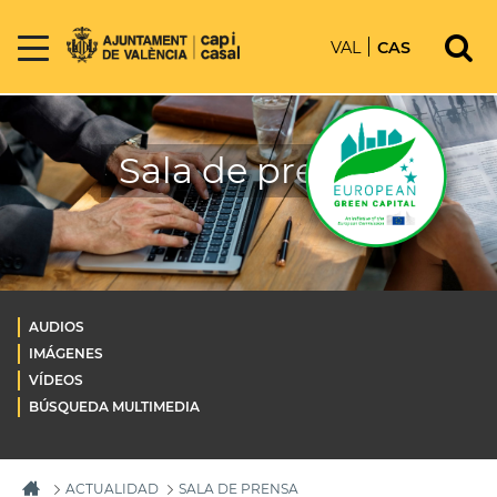
VAL
CAS
Sala de prensa
AUDIOS
IMÁGENES
VÍDEOS
BÚSQUEDA MULTIMEDIA
ACTUALIDAD
SALA DE PRENSA