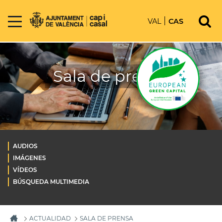
VAL
CAS
Sala de prensa
AUDIOS
IMÁGENES
VÍDEOS
BÚSQUEDA MULTIMEDIA
ACTUALIDAD
SALA DE PRENSA