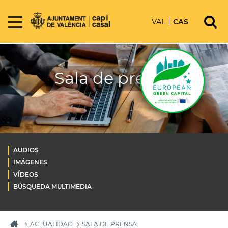
VAL
CAS
Sala de prensa
AUDIOS
IMÁGENES
VÍDEOS
BÚSQUEDA MULTIMEDIA
ACTUALIDAD
SALA DE PRENSA