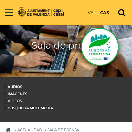
VAL
CAS
Sala de prensa
AUDIOS
IMÁGENES
VÍDEOS
BÚSQUEDA MULTIMEDIA
ACTUALIDAD
SALA DE PRENSA