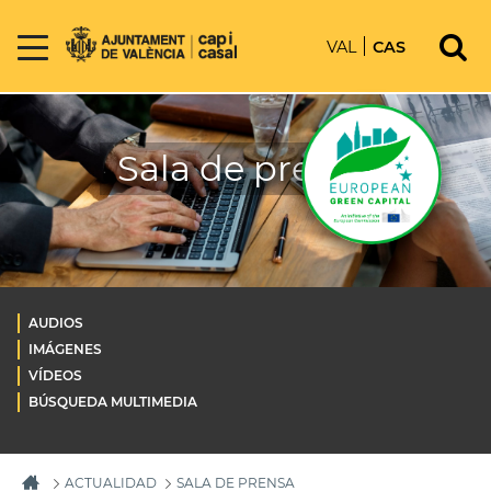
VAL
CAS
Sala de prensa
AUDIOS
IMÁGENES
VÍDEOS
BÚSQUEDA MULTIMEDIA
ACTUALIDAD
SALA DE PRENSA