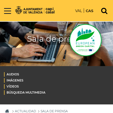
VAL
CAS
Sala de prensa
AUDIOS
IMÁGENES
VÍDEOS
BÚSQUEDA MULTIMEDIA
ACTUALIDAD
SALA DE PRENSA