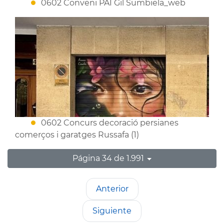
0602 Conveni PAI Gil Sumbiela_web
0602 Concurs decoració persianes
comerços i garatges Russafa (1)
Página 34 de 1.991
Anterior
Siguiente