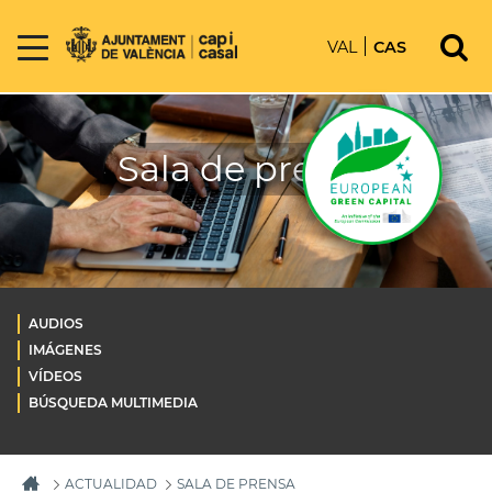
VAL
CAS
Sala de prensa
AUDIOS
IMÁGENES
VÍDEOS
BÚSQUEDA MULTIMEDIA
ACTUALIDAD
SALA DE PRENSA