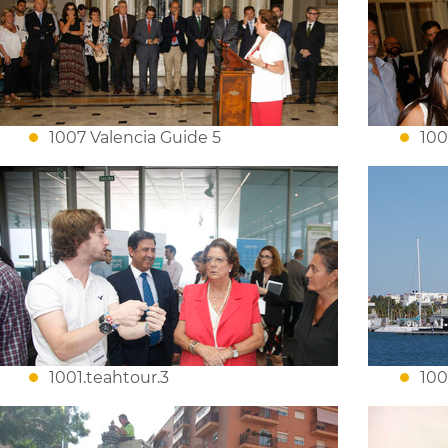
1007 Valencia Guide 5
100
1001.teahtour.3
100