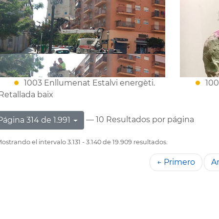
1003 Enllumenat Estalvi energèti.
100
Retallada baix
— 10 Resultados por página
Página 314 de 1.991
ostrando el intervalo 3.131 - 3.140 de 19.909 resultados.
← Primero
An