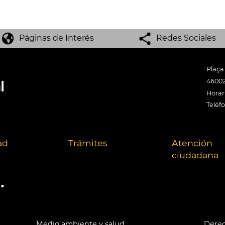
Páginas de Interés
Redes Sociales
Plaça
46002
Horari
Teléf
ad
Trámites
Atención
ciudadana
.
Medio ambiente y salud
Derec