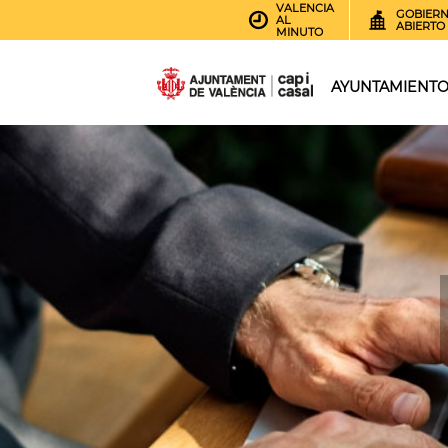
VALENCIA
GOBIER
AL
ABIERTO
MINUTO
AYUNTAMIENT