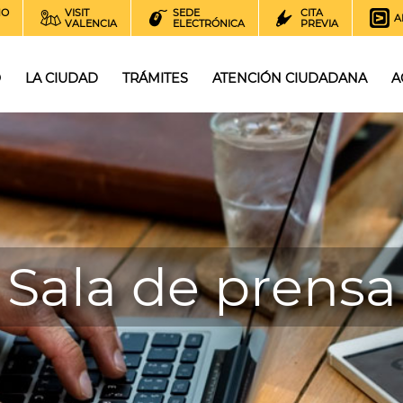
NO
VISIT
SEDE
CITA
A
VALENCIA
ELECTRÓNICA
PREVIA
O
LA CIUDAD
TRÁMITES
ATENCIÓN CIUDADANA
A
Sala de prensa