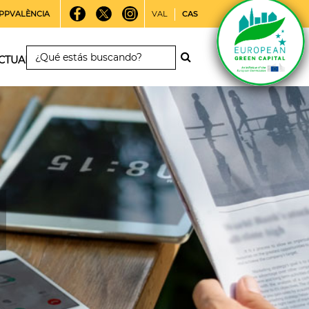
PPVALÈNCIA
VAL
CAS
CTUALIDAD