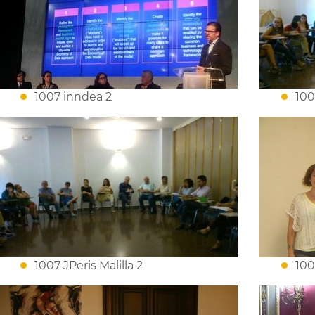
1007 inndea 2
100
1007 JPeris Malilla 2
100