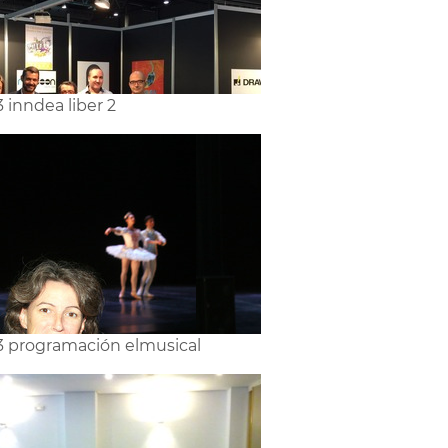
3 inndea liber 2
3 programación elmusical