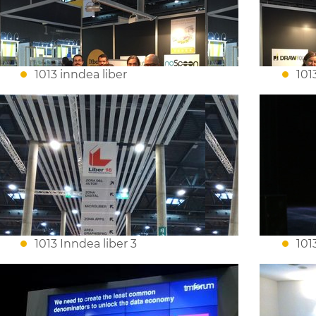
1013 inndea liber
101
1013 Inndea liber 3
101