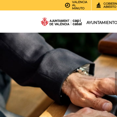
VALENCIA
GOBIER
AL
ABIERTO
MINUTO
AYUNTAMIENT