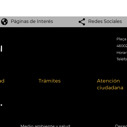
Páginas de Interés
Redes Sociales
Plaça
46002
Horari
Teléf
ad
Trámites
Atención
ciudadana
.
Medio ambiente y salud
Derec