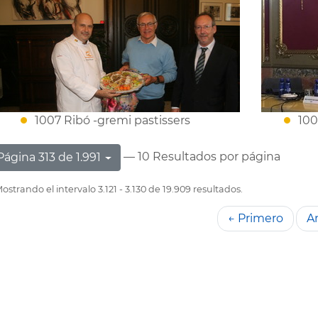
1007 Ribó -gremi pastissers
100
— 10 Resultados por página
Página 313 de 1.991
ostrando el intervalo 3.121 - 3.130 de 19.909 resultados.
← Primero
An