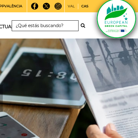
PPVALÈNCIA
VAL
CAS
CTUALIDAD