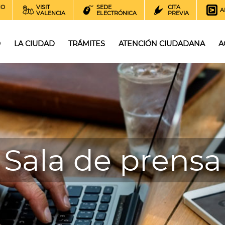
NO
VISIT
SEDE
CITA
A
VALENCIA
ELECTRÓNICA
PREVIA
O
LA CIUDAD
TRÁMITES
ATENCIÓN CIUDADANA
A
Sala de prensa