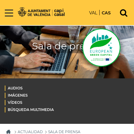
VAL
CAS
Sala de prensa
AUDIOS
IMÁGENES
VÍDEOS
BÚSQUEDA MULTIMEDIA
ACTUALIDAD
SALA DE PRENSA