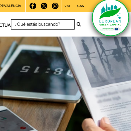
PPVALÈNCIA
VAL
CAS
CTUALIDAD