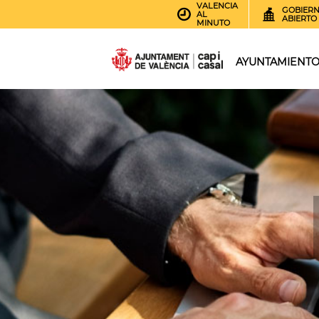
VALENCIA
GOBIER
AL
ABIERTO
MINUTO
AYUNTAMIENT