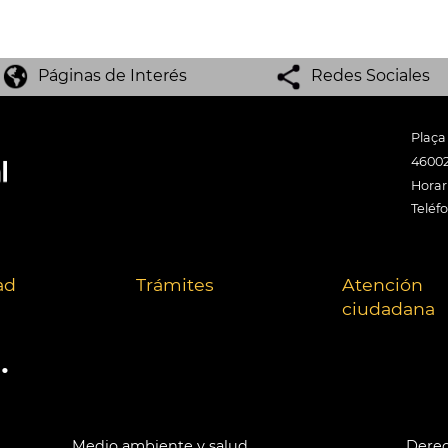
Páginas de Interés
Redes Sociales
Plaça
46002
Horari
Teléf
ad
Trámites
Atención
ciudadana
.
Medio ambiente y salud
Derec