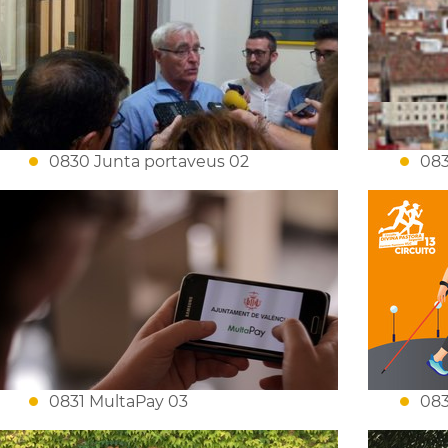
0830 Junta portaveus 02
083
0831 MultaPay 03
083