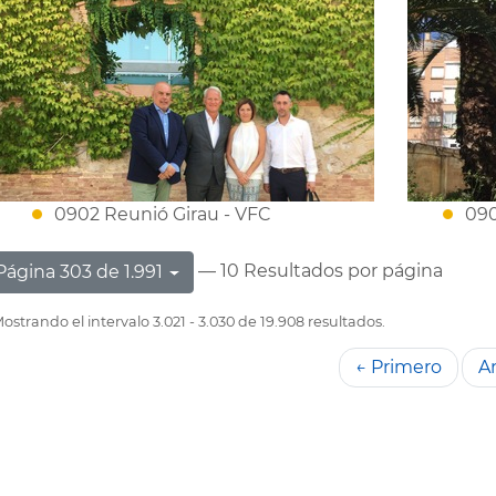
0902 Reunió Girau - VFC
090
— 10 Resultados por página
Página 303 de 1.991
ostrando el intervalo 3.021 - 3.030 de 19.908 resultados.
← Primero
An