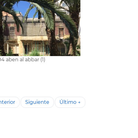
4 aben al abbar (1)
terior
Siguiente
Último →