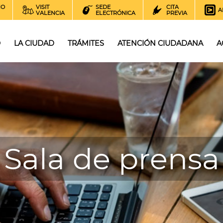
NO
VISIT
SEDE
CITA
A
VALENCIA
ELECTRÓNICA
PREVIA
O
LA CIUDAD
TRÁMITES
ATENCIÓN CIUDADANA
A
Sala de prensa