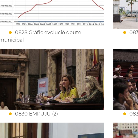
0828 Gràfic evolució deute
083
municipal
0830 EMPUJU (2)
083