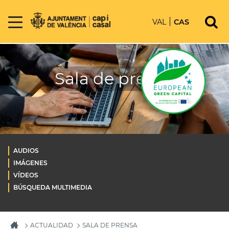
VAL
CAS
Sala de prensa
AUDIOS
IMÁGENES
VÍDEOS
BÚSQUEDA MULTIMEDIA
ACTUALIDAD
SALA DE PRENSA