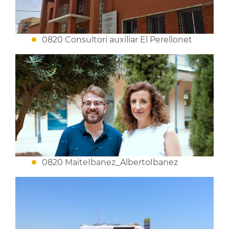
0820 Consultori auxiliar El Perellonet
0820 MaiteIbanez_AlbertoIbanez