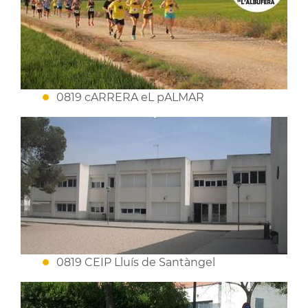
0819 cARRERA eL pALMAR
0819 CEIP Lluís de Santàngel