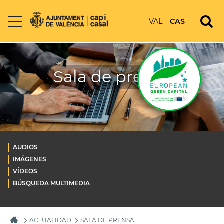
VAL
CAS
Sala de prensa
AUDIOS
IMÁGENES
VÍDEOS
BÚSQUEDA MULTIMEDIA
ACTUALIDAD
SALA DE PRENSA