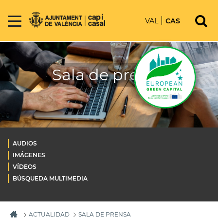
VAL
CAS
Sala de prensa
AUDIOS
IMÁGENES
VÍDEOS
BÚSQUEDA MULTIMEDIA
ACTUALIDAD
SALA DE PRENSA